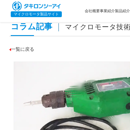
Home
>
モータのトルク計算｜求め方と選定への生かし方
会社概要
事業紹介
製品紹介
マイクロモータ製品サイト
コラム記事
｜
マイクロモータ技
一覧に戻る