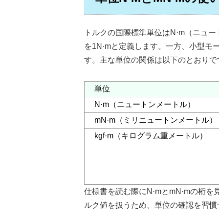
トルクの国際標準単位はN·m（ニュ
を1N·mと定義します。一方、小型モー
す。主な単位の関係は以下のとおりで
単位
N·m（ニュートンメートル）
mN·m（ミリニュートンメートル）
kgf·m（キログラム重メートル）
仕様書を読む際にN·mとmN·mの桁
ルク値を扱うため、単位の確認を習慣