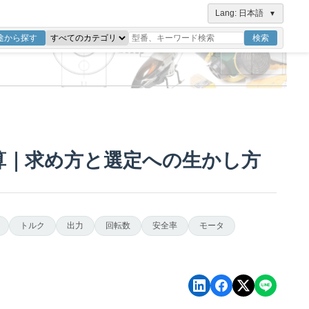
Lang: 日本語
▼
途から探す
検索
算｜求め方と選定への生かし方
トルク
出力
回転数
安全率
モータ