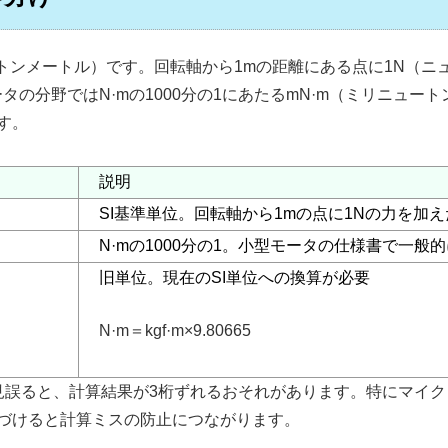
ートンメートル）です。回転軸から1mの距離にある点に1N（ニ
タの分野ではN·mの1000分の1にあたるmN·m（ミリニュ
す。
説明
SI基準単位。回転軸から1mの点に1Nの力を加
N·mの1000分の1。小型モータの仕様書で一般
旧単位。現在のSI単位への換算が必要
N·m＝kgf·m×9.80665
を見誤ると、計算結果が3桁ずれるおそれがあります。特にマイク
づけると計算ミスの防止につながります。