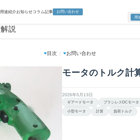
用途紹介
お知らせ
コラム記事
お問い合わせ
用
キ
ー
術解説
ワ
ー
ド
検
索
目次
お問い合わせ
モータのトルク計
2026年5月13日
ギアードモータ
ブラシレスDCモータ
小型モータ
計算
負荷トルク