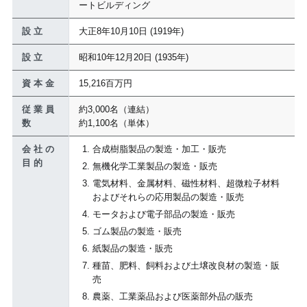
ートビルディング
設 立
大正8年10月10日 (1919年)
設 立
昭和10年12月20日 (1935年)
資 本 金
15,216百万円
従 業 員
約3,000名（連結）
数
約1,100名（単体）
会 社 の
合成樹脂製品の製造・加工・販売
目 的
無機化学工業製品の製造・販売
電気材料、金属材料、磁性材料、超微粒子材料
およびそれらの応用製品の製造・販売
モータおよび電子部品の製造・販売
ゴム製品の製造・販売
紙製品の製造・販売
種苗、肥料、飼料および土壌改良材の製造・販
売
農薬、工業薬品および医薬部外品の販売